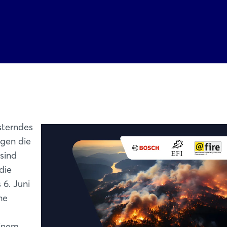
sterndes
egen die
sind
die
6. Juni
he
einem