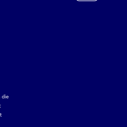
 die
t
t