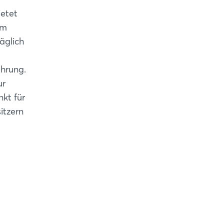
ietet
um
äglich
ührung.
ur
kt für
itzern