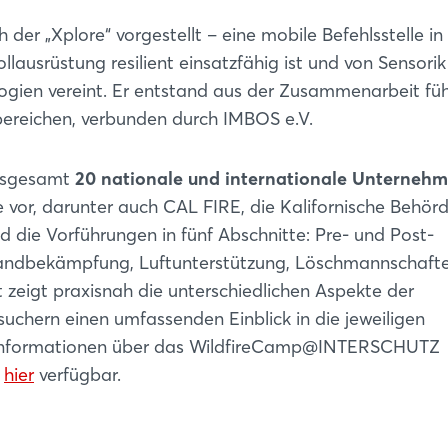
r „Xplore“ vorgestellt – eine mobile Befehlsstelle in
llausrüstung resilient einsatzfähig ist und von Sensorik
logien vereint. Er entstand aus der Zusammenarbeit fü
bereichen, verbunden durch IMBOS e.V.
insgesamt
20 nationale und internationale Unterneh
 vor, darunter auch CAL FIRE, die Kalifornische Behörd
d die Vorführungen in fünf Abschnitte: Pre- und Post-
andbekämpfung, Luftunterstützung, Löschmannschaft
t zeigt praxisnah die unterschiedlichen Aspekte der
hern einen umfassenden Einblick in die jeweiligen
Login
e Informationen über das WildfireCamp@INTERSCHUTZ
d
hier
verfügbar.
Einloggen