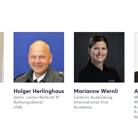
Holger Herlinghaus
Marianne Wernli
A
stellv. Leiter Referat 15
Leiterin Ausbildung
W
Rettungsdienst
International Fire
M
vfdb
Academy
K
F
N