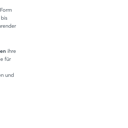
 Form
 bis
hrender
men
ihre
e für
en und