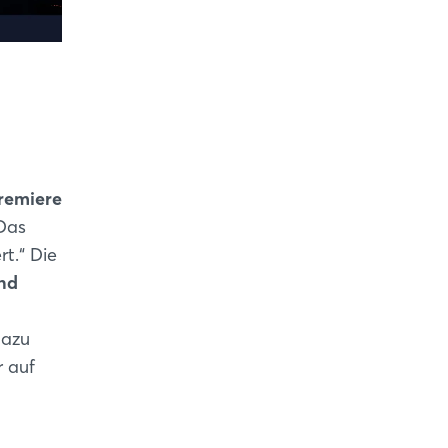
remiere
Das
t.“ Die
und
dazu
r auf