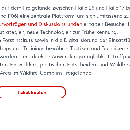
Passwort vergessen?
uf dem Freigelände zwischen Halle 26 und Halle 17 b
tand F06) eine zentrale Plattform, um sich umfassend z
Noch nicht angemeldet?
hvorträgen und Diskussionsrunden
erhalten Besucher t
tzstrategien, neue Technologien zur Früherkennung,
Jetzt registrieren
stinstituts sowie in die Digitalisierung der Einsatzf
hops und Trainings bewährte Taktiken und Techniken z
erden – mit direkter Anwendungsmöglichkeit. Treffpun
äften, Entwicklern, politischen Entscheidern und Waldbes
Area im Wildfire-Camp im Freigelände.
Ticket kaufen