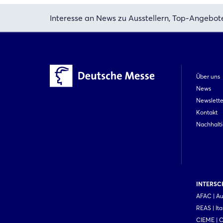
Interesse an News zu Ausstellern, Top-Angebot
Über uns
News
Newslette
Kontakt
Nachhalti
INTERSCH
AFAC | Au
REAS | Ita
CIEME | 