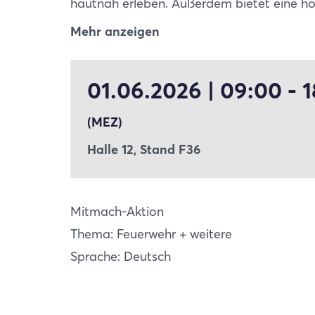
hautnah erleben. Außerdem bietet eine h
verschiedene Werkzeuge zur Türöffnung se
Mehr anzeigen
Einsatztechnik live erleben – praxisnah,
01.06.2026 | 09:00 - 
(MEZ)
Halle 12, Stand F36
Mitmach-Aktion
Thema: Feuerwehr + weitere
Sprache: Deutsch