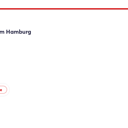
Einloggen
Passwort vergessen?
eam Hamburg
Noch nicht angemeldet?
Jetzt registrieren
te