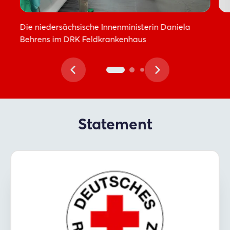
Login
Die niedersächsische Innenministerin Daniela
Behrens im DRK Feldkrankenhaus
Einloggen
Passwort vergessen?
Noch nicht angemeldet?
Statement
Jetzt registrieren