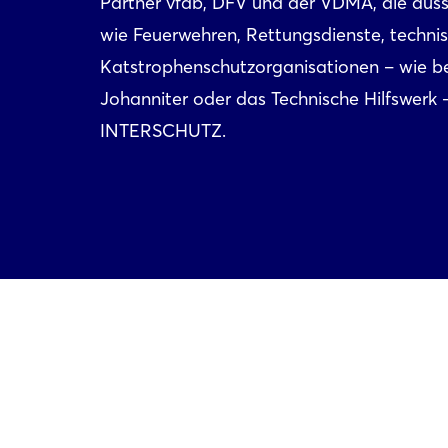
Partner vfdb, DFV und der VDMA, die ausst
wie Feuerwehren, Rettungsdienste, technis
Katstrophenschutzorganisationen – wie be
Johanniter oder das Technische Hilfswerk 
INTERSCHUTZ.