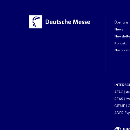
Über uns
News
Newslette
Kontakt
Nachhalti
INTERSCH
AFAC | Au
REAS | Ita
CIEME | 
ADPR Expo
EN