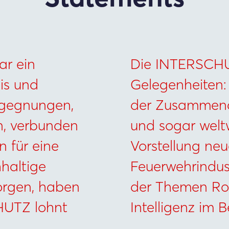
r ein
Die INTERSCHUT
nis und
Gelegenheiten: 
egegnungen,
der Zusammenar
n, verbunden
und sogar weltw
 für eine
Vorstellung neu
haltige
Feuerwehrindus
rgen, haben
der Themen Rob
HUTZ lohnt
Intelligenz im 