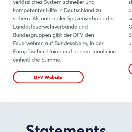
verlässliches System schneller und
s
kompetenter Hilfe in Deutschland zu
b
sichern. Als nationaler Spitzenverband der
k
Landesfeuerwehrverbände und
Q
Bundesgruppen gibt der DFV den
B
Feuerwehren auf Bundesebene, in der
u
Login
Europäischen Union und international eine
d
einheitliche Stimme.
Einloggen
DFV Website
Passwort vergessen?
Noch nicht angemeldet?
Jetzt registrieren
Statements