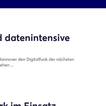
d datenintensive
annover den Digitalfunk der nächsten
hen ...
rk im Einsatz