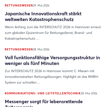
RETTUNGSWESEN
29. Mai 2026
Japanische Innovationskraft stärkt
weltweiten Katastrophenschutz
Wenn Anfang Juni die INTERSCHUTZ 2026 in Hannover erneut
zum globalen Epizentrum für Rettungsdienst, Brand- und
Katastrophenschutz ...
RETTUNGSWESEN
28. Mai 2026
Voll funktionsfähige Versorgungsstruktur in
weniger als fünf Minuten
Login
Zur INTERSCHUTZ 2026 in Hannover kommt C. Miesen mit
innovationsstarken Rettungslösungen. Highlight ist das RMRH-
System zur schnellen ...
Einloggen
KOMMUNIKATIONS- UND LEITSTELLENTECHNIK
28. Mai 2026
Passwort vergessen?
Messenger sorgt für lebensrettende