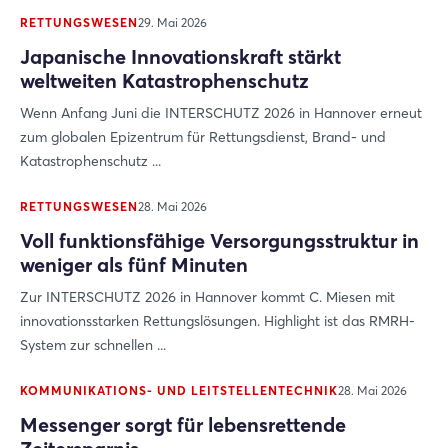
RETTUNGSWESEN
29. Mai 2026
Japanische Innovationskraft stärkt
weltweiten Katastrophenschutz
Wenn Anfang Juni die INTERSCHUTZ 2026 in Hannover erneut
zum globalen Epizentrum für Rettungsdienst, Brand- und
Katastrophenschutz ...
RETTUNGSWESEN
28. Mai 2026
Voll funktionsfähige Versorgungsstruktur in
weniger als fünf Minuten
Login
Zur INTERSCHUTZ 2026 in Hannover kommt C. Miesen mit
innovationsstarken Rettungslösungen. Highlight ist das RMRH-
System zur schnellen ...
Einloggen
KOMMUNIKATIONS- UND LEITSTELLENTECHNIK
28. Mai 2026
Passwort vergessen?
Messenger sorgt für lebensrettende