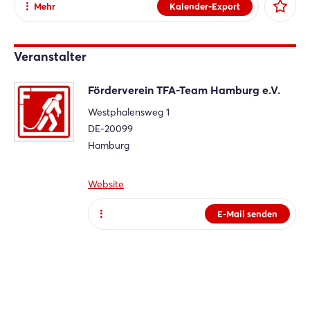
Mehr
Kalender-Export
Teilen
Facebook
Veranstalter
X
Förderverein TFA-Team Hamburg e.V.
Xing
Westphalensweg 1
LinkedIn
DE-20099
Mail
Hamburg
Whatsapp
Link kopieren
Website
E-Mail senden
Login
Website
Einloggen