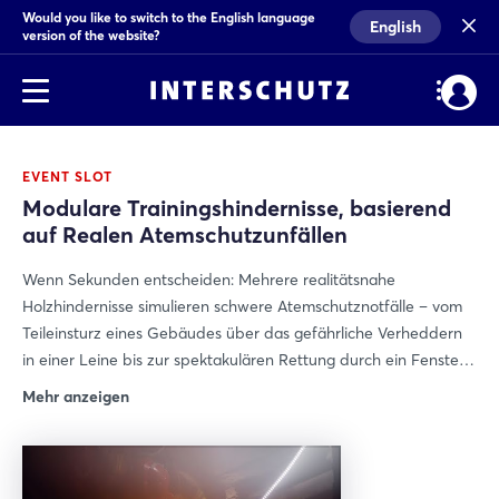
Would you like to switch to the English language
English
version of the website?
EVENT SLOT
Modulare Trainingshindernisse, basierend
auf Realen Atemschutzunfällen
Wenn Sekunden entscheiden: Mehrere realitätsnahe
Holzhindernisse simulieren schwere Atemschutznotfälle – vom
Teileinsturz eines Gebäudes über das gefährliche Verheddern
in einer Leine bis zur spektakulären Rettung durch ein Fenster
im „Denver Drill“. Zehn Trupps pro Tag stellen sich dieser
Mehr anzeigen
anspruchsvollen Einsatzübung und kämpfen sich durch alle
Szenarien, um einen verunfallten Feuerwehrmann schnell und
sicher zu retten. Realistische Bedingungen, höchste Belastung
und echte Teamarbeit machen diese Vorführung zu einem