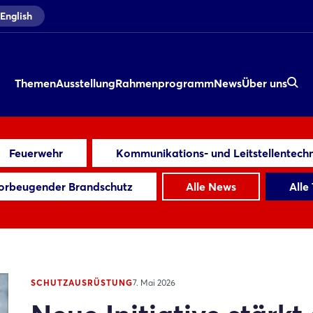
English
Themen
Ausstellung
Rahmenprogramm
News
Über uns
Feuerwehr
Kommunikations- und Leitstellentechn
orbeugender Brandschutz
Alle News
Alle
SCHUTZAUSRÜSTUNG
7. Mai 2026