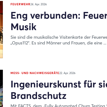
FEUERWEHR
24. Apr. 2026
Eng verbunden: Feue
Musik
Sie sind die musikalische Visitenkarte der Feuerw
„Opus112“. Es sind Männer und Frauen, die eine ...
MESS- UND NACHWEISGERÄTE
22. Apr. 2026
Ingenieurskunst für s
Brandschutz
Mit FACTS, dem „Fully Automated Churn Testing