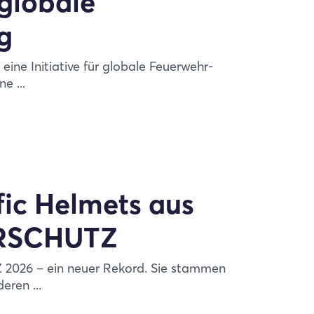
 globale
g
ine Initiative für globale Feuerwehr-
e ...
fic Helmets aus
ERSCHUTZ
2026 – ein neuer Rekord. Sie stammen
eren ...