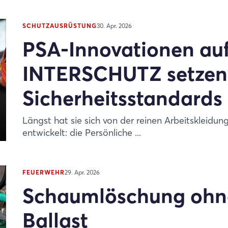
SCHUTZAUSRÜSTUNG
30. Apr. 2026
PSA-Innovationen auf
INTERSCHUTZ setzen
Sicherheitsstandards
Längst hat sie sich von der reinen Arbeitskleidun
entwickelt: die Persönliche ...
Login
FEUERWEHR
29. Apr. 2026
Schaumlöschung ohne
Einloggen
Ballast