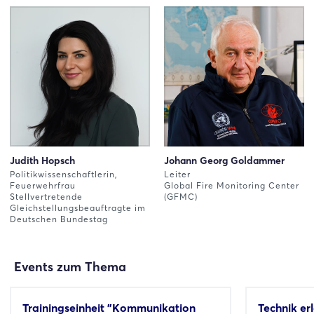
Judith Hopsch
Johann Georg Goldammer
Politikwissenschaftlerin,
Leiter
Feuerwehrfrau
Global Fire Monitoring Center
Stellvertretende
(GFMC)
Gleichstellungsbeauftragte im
Deutschen Bundestag
Events zum Thema
Trainingseinheit "Kommunikation
Technik er