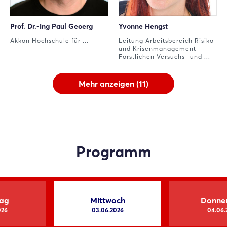
Prof. Dr.-Ing Paul Geoerg
Yvonne Hengst
Akkon Hochschule für ...
Leitung Arbeitsbereich Risiko-
und Krisenmanagement
Forstlichen Versuchs- und ...
Mehr anzeigen (11)
Programm
tag
Mittwoch
Donne
026
03.06.2026
04.06.