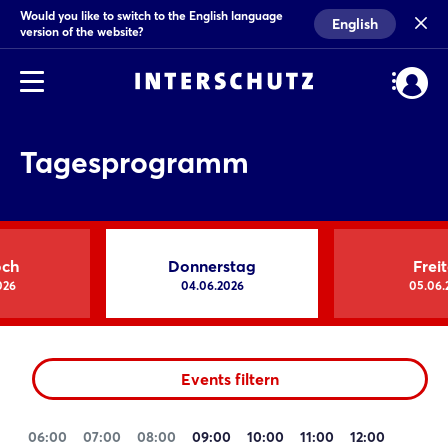
Would you like to switch to the English language
English
version of the website?
Tagesprogramm
och
Donnerstag
Frei
026
04.06.2026
05.06.
Events filtern
06:00
07:00
08:00
09:00
10:00
11:00
12:00