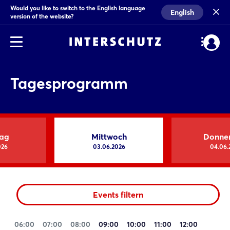
Would you like to switch to the English language
English
version of the website?
Tagesprogramm
tag
Mittwoch
Donne
026
03.06.2026
04.06.
Events filtern
06:00
07:00
08:00
09:00
10:00
11:00
12:00