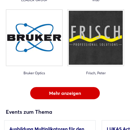
Bruker Optics
Frisch, Peter
Mehr anzeigen
Events zum Thema
Ausbildung Multiplikatoren für den
LUKAS Acti