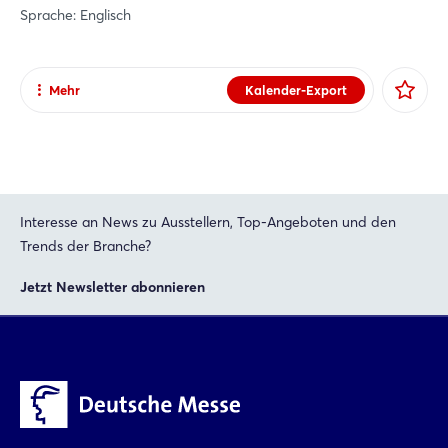
Sprache: Englisch
Mehr
Kalender-Export
Teilen
Facebook
X
Xing
Interesse an News zu Ausstellern, Top-Angeboten und den
Trends der Branche?
LinkedIn
Mail
Jetzt Newsletter abonnieren
Whatsapp
Link kopieren
Login