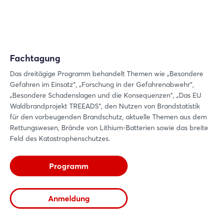
Login
Einloggen
Fachtagung
Das dreitägige Programm behandelt Themen wie „Besondere
Passwort vergessen?
Gefahren im Einsatz“, „Forschung in der Gefahrenabwehr“,
„Besondere Schadenslagen und die Konsequenzen“, „Das EU
Waldbrandprojekt TREEADS“, den Nutzen von Brandstatistik
Noch nicht angemeldet?
für den vorbeugenden Brandschutz, aktuelle Themen aus dem
Rettungswesen, Brände von Lithium-Batterien sowie das breite
Jetzt registrieren
Feld des Katastrophenschutzes.
Programm
Anmeldung