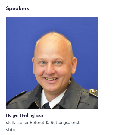
X
Speakers
Xing
LinkedIn
Mail
Whatsapp
Link kopieren
Login
Holger Herlinghaus
stellv. Leiter Referat 15 Rettungsdienst
Einloggen
vfdb