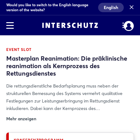
Would you like to switch to the English language
English
version of the website?
EVENT SLOT
Masterplan Reanimation: Die präklinische
reanimation als Kernprozess des
Rettungsdienstes
Die rettungsdienstliche Bedarfsplanung muss neben der
strukturellen Bemessung des Systems vermehrt qualitative
Festlegungen zur Leistungserbringung im Rettungsdienst
inkludieren. Dabei kann der Kernprozess des
rettungsdienstlichen Geschäftes die "präklinische Reanimation"
Mehr anzeigen
als ein mögliches Szenario herangezogen werden. Die
Einbindung eines Masterplans Reanimation in die
Rettungsdienstbedarfsplanung kann die Qualität der