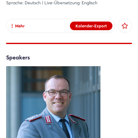
Sprache: Deutsch | Live-Übersetzung: Englisch
Mehr
Kalender-Export
Teilen
Facebook
X
Speakers
Xing
LinkedIn
Mail
Whatsapp
Link kopieren
Login