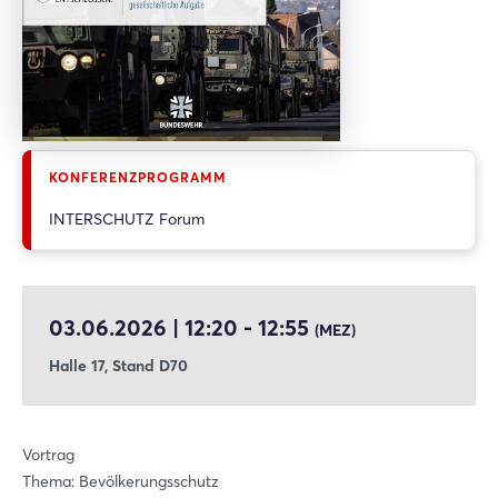
heute wirken und erheblichen Einfluss haben. Wir müssen uns
im Rahmen der Gesamtverteidigung sowohl militärisch als auch
zivil auf diese Lage vorbereiten. Voraussetzung hierfür ist die
Resilienz von Staat, Wirtschaft und Gesellschaft -
Gesamtverteidigung ist eine gesamtstaatliche und
gesamtgesellschaftliche Aufgabe.
KONFERENZPROGRAMM
INTERSCHUTZ Forum
03.06.2026 | 12:20 - 12:55
(MEZ)
Halle 17, Stand D70
Vortrag
Thema: Bevölkerungsschutz