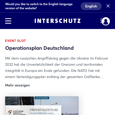
Would you like to switch to the English language
English
version of the website?
EVENT SLOT
Operationsplan Deutschland
Mit dem russischen Angriffskrieg gegen die Ukraine im Februar
2022 hat die Unverletzlichkeit der Grenzen und territorialen
Integrität in Europa ein Ende gefunden. Die NATO hat mit
einem Verteidigungsplan entlang der gesamten Ostflanke
reagiert, bei Alliierten und auch Deutschland Kräfte vor allem
Mehr anzeigen
zur Abschreckung bereitstellen. Deutschland wird als
Transitland für alliierten Kräfte fungieren und deren
Unterstützung sicherstellen. Dabei werden erhebliche hybride
Bedrohungen gegen die Verlegung, gegen den Staat, die
Wirtschaft und Zivilgesellschaft zu erwarten sein - die bereits