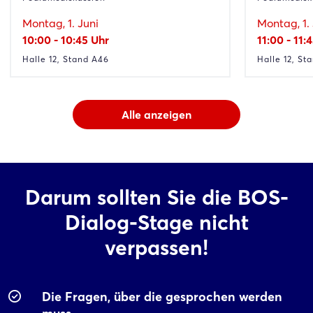
Montag, 1. Juni
Montag, 1. 
10:00 - 10:45 Uhr
11:00 - 11:
Halle 12, Stand A46
Halle 12, St
Alle anzeigen
Darum sollten Sie die BOS-
Dialog-Stage nicht
verpassen!
Die Fragen, über die gesprochen werden