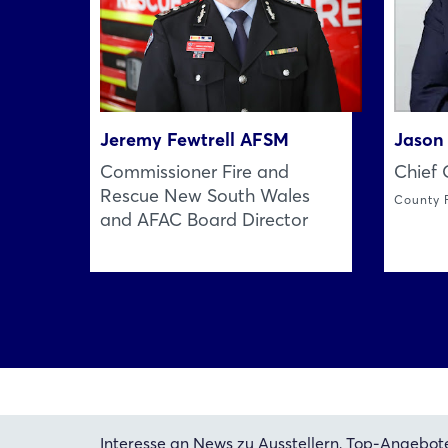
Jeremy Fewtrell AFSM
Jason
Commissioner Fire and
Chief 
Rescue New South Wales
County F
and AFAC Board Director
Interesse an News zu Ausstellern, Top-Angebot