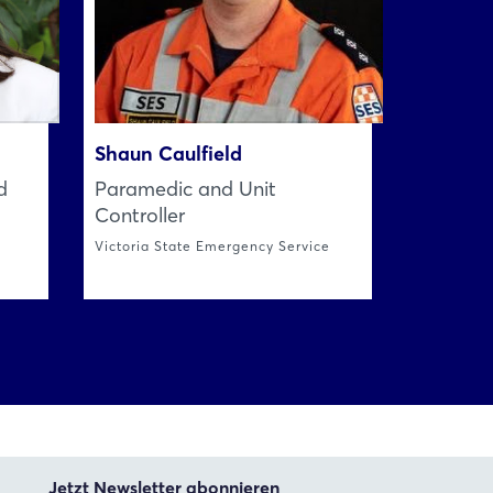
Shaun Caulfield
d
Paramedic and Unit
Controller
Victoria State Emergency Service
Jetzt Newsletter abonnieren