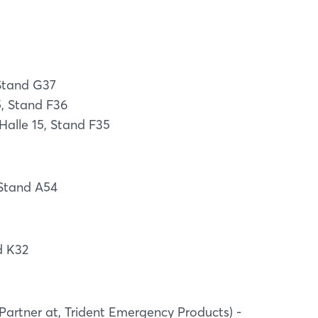
 Stand G37
5, Stand F36
alle 15, Stand F35
 Stand A54
d K32
(Partner at, Trident Emergency Products) -