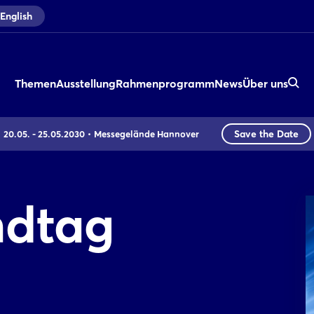
English
Themen
Ausstellung
Rahmenprogramm
News
Über uns
Save the Date
20.05. - 25.05.2030
Messegelände Hannover
ndtag