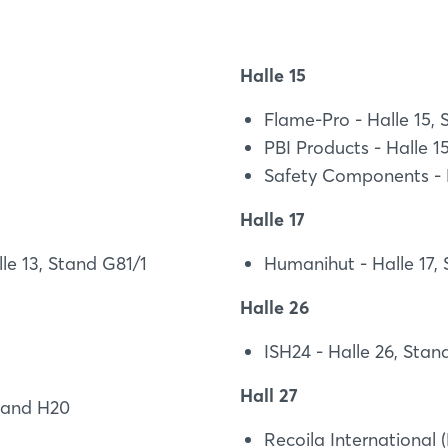
Halle 15
Flame-Pro - Halle 15,
PBI Products - Halle 1
Safety Components - H
Login
Halle 17
Einloggen
le 13, Stand G81/1
Humanihut - Halle 17,
Passwort vergessen?
Halle 26
ISH24 - Halle 26, Stan
Noch nicht angemeldet?
Hall 27
tand H20
Jetzt registrieren
Recoila International 