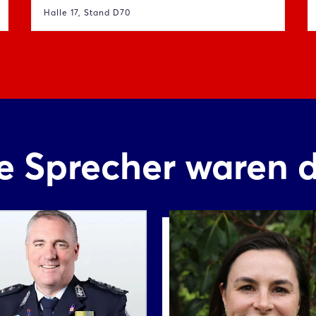
Halle 17, Stand D70
e Sprecher waren 