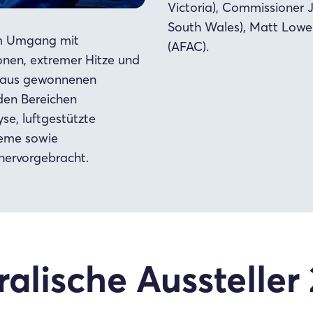
Victoria), Commissioner 
South Wales), Matt Lowe
 im Umgang mit
(AFAC).
en, extremer Hitze und
araus gewonnenen
den Bereichen
e, luftgestützte
eme sowie
ervorgebracht.
ralische Aussteller