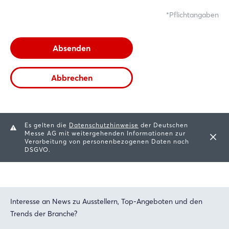
Pflichtangaben
Login
Absenden
Einloggen
Abbrechen
Passwort vergessen?
Noch nicht angemeldet?
Es gelten die
Datenschutzhinweise
der Deutschen
Messe AG mit weitergehenden Informationen zur
Jetzt registrieren
Verarbeitung von personenbezogenen Daten nach
DSGVO.
Interesse an News zu Ausstellern, Top-Angeboten und den
Trends der Branche?