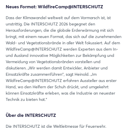
Neues Format: WildfireCamp@INTERSCHUTZ
Dass der Klimawandel weltweit auf dem Vormarsch ist, ist
unstrittig. Die INTERSCHUTZ 2026 begegnet den
Herausforderungen, die die globale Erderwärmung mit sich
bringt, mit einem neuen Format, das sich auf die zunehmenden
Login
Wald- und Vegetationsbrände in aller Welt fokussiert. Auf dem
WildfireCamp@INTERSCHUTZ werden Experten aus dem In-
und Ausland innovative Möglichkeiten zur Bekämpfung und
Vermeidung von Vegetationsbränden vorstellen und
Einloggen
diskutieren. „Wir werden damit Entwickler, Anbieter und
Einsatzkräfte zusammenführen“, sagt Heinold. „Im
Passwort vergessen?
WildfireCamp@INTERSCHUTZ erfahren Aussteller aus erster
Hand, wo den Helfern der Schuh drückt, und umgekehrt
können Einsatzkräfte erleben, was die Industrie an neuester
Noch nicht angemeldet?
Technik zu bieten hat.“
Jetzt registrieren
Über die INTERSCHUTZ
Die INTERSCHUTZ ist die Weltleitmesse für Feuerwehr,