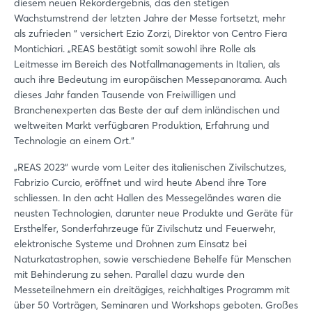
diesem neuen Rekordergebnis, das den stetigen
Wachstumstrend der letzten Jahre der Messe fortsetzt, mehr
als zufrieden “ versichert Ezio Zorzi, Direktor von Centro Fiera
Montichiari. „REAS bestätigt somit sowohl ihre Rolle als
Leitmesse im Bereich des Notfallmanagements in Italien, als
auch ihre Bedeutung im europäischen Messepanorama. Auch
dieses Jahr fanden Tausende von Freiwilligen und
Branchenexperten das Beste der auf dem inländischen und
weltweiten Markt verfügbaren Produktion, Erfahrung und
Technologie an einem Ort.“
„REAS 2023“ wurde vom Leiter des italienischen Zivilschutzes,
Fabrizio Curcio, eröffnet und wird heute Abend ihre Tore
schliessen. In den acht Hallen des Messegeländes waren die
neusten Technologien, darunter neue Produkte und Geräte für
Ersthelfer, Sonderfahrzeuge für Zivilschutz und Feuerwehr,
elektronische Systeme und Drohnen zum Einsatz bei
Naturkatastrophen, sowie verschiedene Behelfe für Menschen
mit Behinderung zu sehen. Parallel dazu wurde den
Messeteilnehmern ein dreitägiges, reichhaltiges Programm mit
über 50 Vorträgen, Seminaren und Workshops geboten. Großes