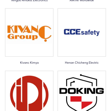
Ningbo Ambest Electronics
AIRfire Worldwide
Kivanc Kimya
Henan Chicheng Electric