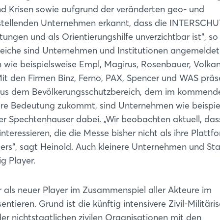
d Krisen sowie aufgrund der veränderten geo- und
sstellenden Unternehmen erkannt, dass die INTERSCHU
ungen und als Orientierungshilfe unverzichtbar ist“, so
ereiche sind Unternehmen und Institutionen angemeldet
n wie beispielsweise Empl, Magirus, Rosenbauer, Volka
it den Firmen Binz, Ferno, PAX, Spencer und WAS präs
 Aus dem Bevölkerungsschutzbereich, dem im kommend
ere Bedeutung zukommt, sind Unternehmen wie beispie
 Spechtenhauser dabei. „Wir beobachten aktuell, dass
ressieren, die die Messe bisher nicht als ihre Plattf
ers“, sagt Heinold. Auch kleinere Unternehmen und St
g Player.
hr als neuer Player im Zusammenspiel aller Akteure im
ieren. Grund ist die künftig intensivere Zivil-Militäri
r nichtstaatlichen zivilen Organisationen mit den