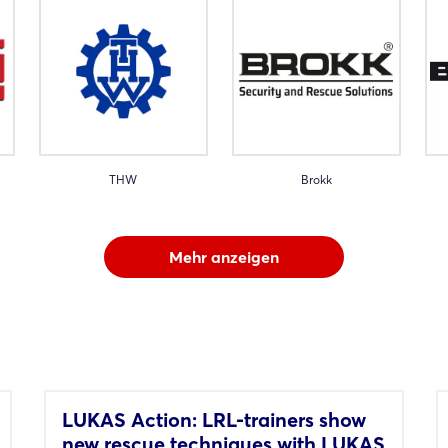
THW
Brokk
Mehr anzeigen
LUKAS Action: LRL-trainers show
new rescue techniques with LUKAS