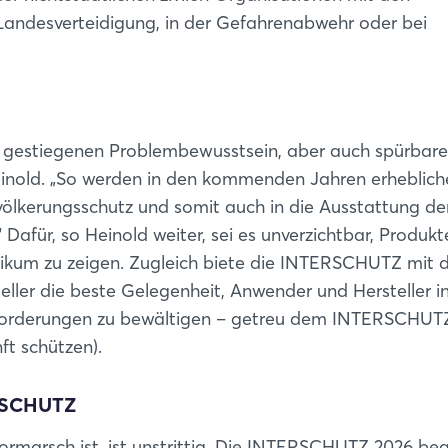
 Landesverteidigung, in der Gefahrenabwehr oder bei
em gestiegenen Problembewusstsein, aber auch spürbar
Login
einold. „So werden in den kommenden Jahren erheblich
völkerungsschutz und somit auch in die Ausstattung de
Einloggen
Dafür, so Heinold weiter, sei es unverzichtbar, Produk
ikum zu zeigen. Zugleich biete die INTERSCHUTZ mit 
Passwort vergessen?
eller die beste Gelegenheit, Anwender und Hersteller i
sforderungen zu bewältigen – getreu dem INTERSCHUT
Noch nicht angemeldet?
t schützen).
Jetzt registrieren
RSCHUTZ
rmarsch ist, ist unstrittig. Die INTERSCHUTZ 2026 be