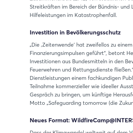
Streitkräften im Bereich der Bündnis- und
Hilfeleistungen im Katastrophenfall.
Investition in Bevölkerungsschutz
„Die ‚Zeitenwende‘ hat zweifellos zu ein
Finanzierungsimpulsen geführt“, betont H
Investitionen aus Bundesmitteln in den Be
Feuerwehren und Rettungsdienste fließen.“ 
Dienstleistungen einem fachkundigen Publ
Teilnahme kommerzieller wie ideeller Ausst
Gespräch zu bringen, um künftige Herau
Motto „Safeguarding tomorrow (die Zukunf
Neues Format: WildfireCamp@INTE
Dass der Klimawandel weltweit auf dem Vo