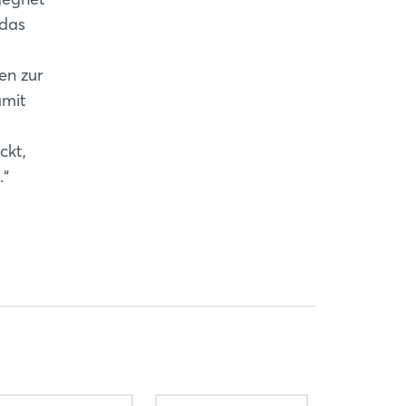
 das
en zur
amit
ckt,
.“