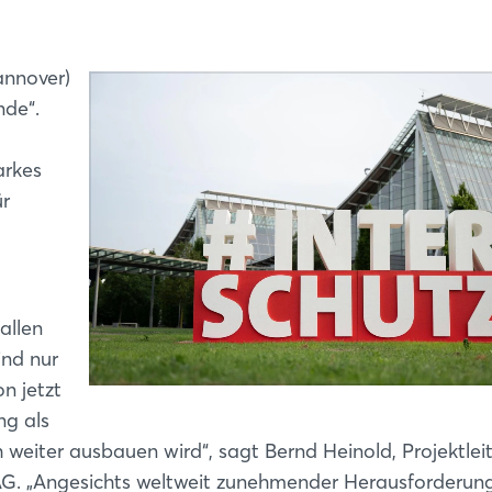
annover)
nde“.
arkes
ür
allen
ind nur
n jetzt
ng als
 weiter ausbauen wird“, sagt Bernd Heinold, Projektleit
. „Angesichts weltweit zunehmender Herausforderun