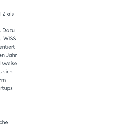
TZ als
. Dazu
n, WISS
entiert
en Jahr
lsweise
 sich
orm
artups
sche