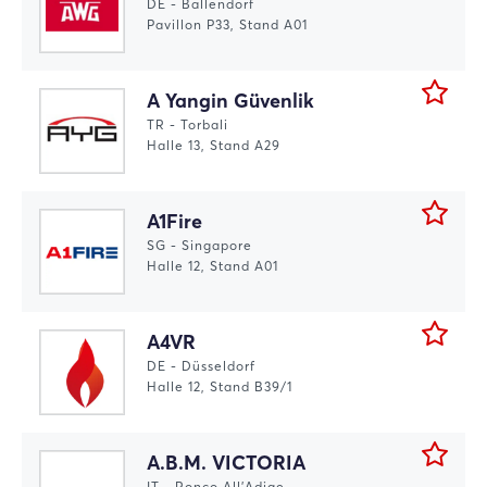
DE - Ballendorf
Pavillon P33, Stand A01
A Yangin Güvenlik
TR - Torbali
Halle 13, Stand A29
A1Fire
SG - Singapore
Halle 12, Stand A01
A4VR
DE - Düsseldorf
Halle 12, Stand B39/1
A.B.M. VICTORIA
IT - Ronco All'Adige