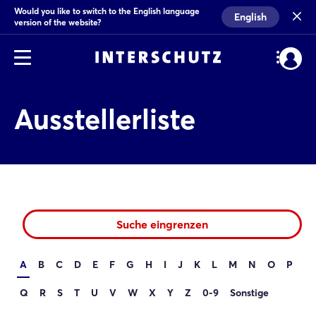
Would you like to switch to the English language
English
version of the website?
Ausstellerliste
Suche eingrenzen
A
B
C
D
E
F
G
H
I
J
K
L
M
N
O
P
Q
R
S
T
U
V
W
X
Y
Z
0-9
Sonstige