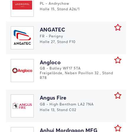
PL - Andrychow
Halle 15, Stand A26/1
ANGATEC
FR - Perigny
Halle 27, Stand F10
Angloco
GB - Batley WF17 5TA
Freigelände, Neben Pavillon 32 , Stand
R78
Angus Fire
Login
GB - High Bentham LA2 7NA
Halle 13, Stand C02
Einloggen
Anhui Mordragon MFG