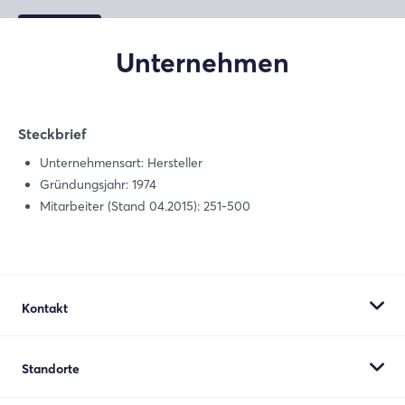
Unternehmen
Steckbrief
Unternehmensart: Hersteller
Gründungsjahr: 1974
Mitarbeiter (Stand 04.2015): 251-500
Kontakt
Volkan Itfaiye Araclari San. ve Tic. A.S
Standorte
Yazibasi Mah. 9230/1 Sok. No:17
35875 Torbali