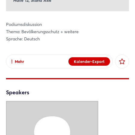
Halle 12, Stand A46
Podiumsdiskussion
Thema: Bevölkerungsschutz + weitere
Sprache: Deutsch
Mehr
Kalender-Export
Teilen
Facebook
X
Speakers
Xing
LinkedIn
Mail
Whatsapp