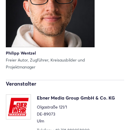
Philipp Wentzel
Freier Autor, Zugführer, Kreisausbilder und
Projektmanager
Login
Veranstalter
Einloggen
Ebner Media Group GmbH & Co. KG
Passwort vergessen?
Olgastraße 121/1
DE-89073
Noch nicht angemeldet?
Ulm