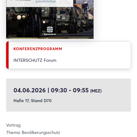
heute wirken und erheblichen Einfluss haben. Wir müssen uns
im Rahmen der Gesamtverteidigung sowohl militärisch als auch
zivil auf diese Lage vorbereiten. Voraussetzung hierfür ist die
Resilienz von Staat, Wirtschaft und Gesellschaft -
Gesamtverteidigung ist eine gesamtstaatliche und
gesamtgesellschaftliche Aufgabe.
KONFERENZPROGRAMM
INTERSCHUTZ Forum
04.06.2026 | 09:30 - 09:55
(MEZ)
Halle 17, Stand D70
Vortrag
Thema: Bevölkerungsschutz