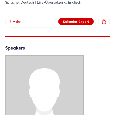
Sprache: Deutsch | Live-Übersetzung: Englisch
Mehr
Kalender-Export
Teilen
Facebook
X
Speakers
Xing
LinkedIn
Mail
Whatsapp
Link kopieren
Login