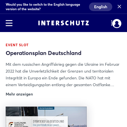
Would you like to switch to the English language
English
version of the website?
EVENT SLOT
Operationsplan Deutschland
Mit dem russischen Angriffskrieg gegen die Ukraine im Februar
2022 hat die Unverletzlichkeit der Grenzen und territorialen
Integrität in Europa ein Ende gefunden. Die NATO hat mit
einem Verteidigungsplan entlang der gesamten Ostflanke
reagiert, bei Alliierten und auch Deutschland Kräfte vor allem
Mehr anzeigen
zur Abschreckung bereitstellen. Deutschland wird als
Transitland für alliierten Kräfte fungieren und deren
Unterstützung sicherstellen. Dabei werden erhebliche hybride
Bedrohungen gegen die Verlegung, gegen den Staat, die
Wirtschaft und Zivilgesellschaft zu erwarten sein - die bereits