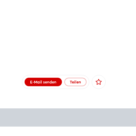
E-Mail senden
Teilen
Facebook
X
Xing
LinkedIn
Mail