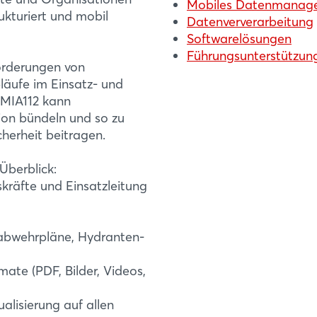
Mobiles Datenmanag
ukturiert und mobil
Datenververarbeitung
Softwarelösungen
Führungsunterstützun
orderungen von
läufe im Einsatz- und
. MIA112 kann
on bündeln und so zu
herheit beitragen.
SOFTWARE ENGINE
Login
Überblick:
Bedarfsorientiert. 
skräfte und Einsatzleitung
Die SOLUNAR GmbH en
Einloggen
Softwarelösungen, di
nabwehrpläne, Hydranten-
Kunden zugeschnitten
Passwort vergessen?
von der fachlichen Ko
mate (PDF, Bilder, Videos,
Mehr Infos
Noch nicht angemeldet?
alisierung auf allen