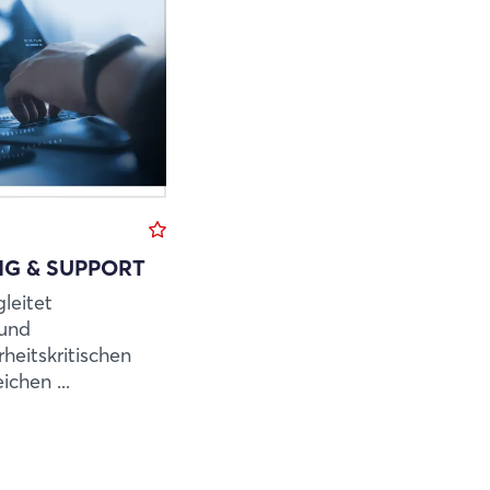
G & SUPPORT
eitet
und
heitskritischen
chen ...