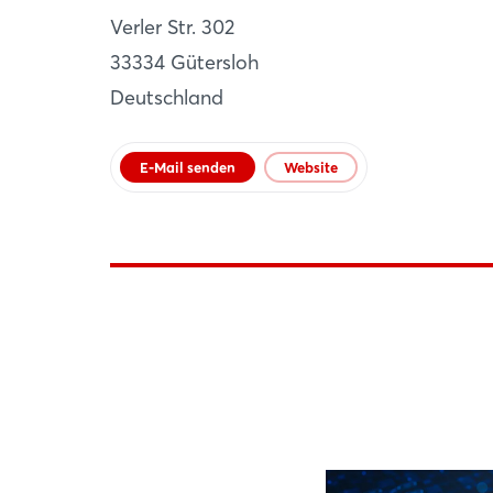
Verler Str. 302
Gütersloh
33334 Gütersloh
DE
Deutschland
Website
E-Mail senden
Website