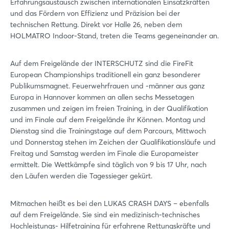
Erfahrungsaustausch zwischen internationalen Einsatzkräften
und das Fördern von Effizienz und Präzision bei der
technischen Rettung. Direkt vor Halle 26, neben dem
Login
HOLMATRO Indoor-Stand, treten die Teams gegeneinander an.
Einloggen
Auf dem Freigelände der INTERSCHUTZ sind die FireFit
European Championships traditionell ein ganz besonderer
Publikumsmagnet. Feuerwehrfrauen und -männer aus ganz
Passwort vergessen?
Europa in Hannover kommen an allen sechs Messetagen
zusammen und zeigen im freien Training, in der Qualifikation
und im Finale auf dem Freigelände ihr Können. Montag und
Noch nicht angemeldet?
Dienstag sind die Trainingstage auf dem Parcours, Mittwoch
und Donnerstag stehen im Zeichen der Qualifikationsläufe und
Jetzt registrieren
Freitag und Samstag werden im Finale die Europameister
ermittelt. Die Wettkämpfe sind täglich von 9 bis 17 Uhr, nach
den Läufen werden die Tagessieger gekürt.
Mitmachen heißt es bei den LUKAS CRASH DAYS – ebenfalls
auf dem Freigelände. Sie sind ein medizinisch-technisches
Hochleistungs- Hilfetraining für erfahrene Rettungskräfte und