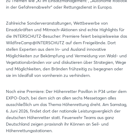
zu Themen wie „KI im Einsatzmanagement“, „Autonome Robotik
in der Gefahrenabwehr“ oder Rettungsdienst in Europa.
Zahlreiche Sonderveranstaltungen, Wettbewerbe von
Einsatzkräften und Mitmach-Aktionen sind echte Highlights für
die INTERSCHUTZ-Besucher: Premiere feiert beispielsweise das
WildfireCamp@INTERSCHUTZ auf dem Freigelände. Dort
stellen Experten aus dem In- und Ausland innovative
Möglichkeiten zur Bekämpfung und Vermeidung von Wald- und
Vegetationsbränden vor und diskutieren über Strategien, Wege
und Möglichkeiten, den Bränden frühzeitig zu begegnen oder
sie im Idealfall von vornherein zu verhindern.
Noch eine Premiere: Der Höhenretter Pavillon in P34 unter dem
EXPO-Dach, bei dem sich an allen sechs Messetagen alles
ausschließlich um das Thema Höhenrettung dreht. Am Samstag,
6. Juni 2026, findet dort der nationale Leistungsvergleich der
deutschen Höhenretter statt. Feuerwehr Teams aus ganz
Deutschland zeigen praxisnah ihr Können an Seil- und
Höhenrettungsstationen.