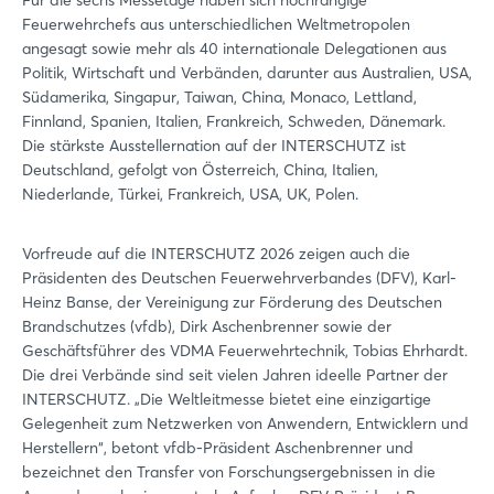
Für die sechs Messetage haben sich hochrangige
Feuerwehrchefs aus unterschiedlichen Weltmetropolen
angesagt sowie mehr als 40 internationale Delegationen aus
Politik, Wirtschaft und Verbänden, darunter aus Australien, USA,
Südamerika, Singapur, Taiwan, China, Monaco, Lettland,
Finnland, Spanien, Italien, Frankreich, Schweden, Dänemark.
Die stärkste Ausstellernation auf der INTERSCHUTZ ist
Deutschland, gefolgt von Österreich, China, Italien,
Niederlande, Türkei, Frankreich, USA, UK, Polen.
Vorfreude auf die INTERSCHUTZ 2026 zeigen auch die
Präsidenten des Deutschen Feuerwehrverbandes (DFV), Karl-
Heinz Banse, der Vereinigung zur Förderung des Deutschen
Brandschutzes (vfdb), Dirk Aschenbrenner sowie der
Geschäftsführer des VDMA Feuerwehrtechnik, Tobias Ehrhardt.
Die drei Verbände sind seit vielen Jahren ideelle Partner der
INTERSCHUTZ. „Die Weltleitmesse bietet eine einzigartige
Gelegenheit zum Netzwerken von Anwendern, Entwicklern und
Herstellern“, betont vfdb-Präsident Aschenbrenner und
bezeichnet den Transfer von Forschungsergebnissen in die