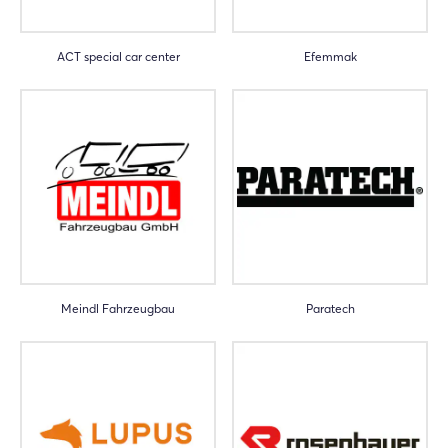
ACT special car center
Efemmak
Meindl Fahrzeugbau
Paratech