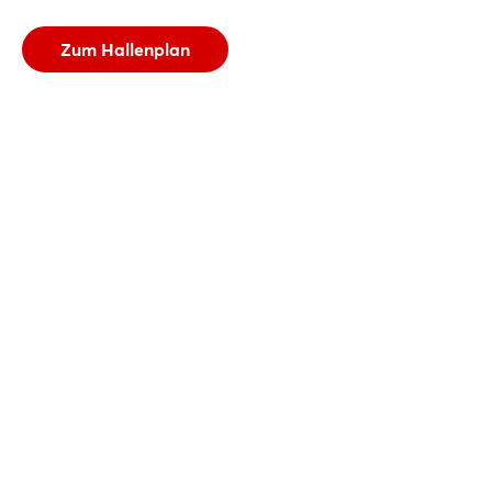
Kontakt
Website
Telefon:
+49 30 387-964
Zum Hallenplan
E-Mail senden
Website