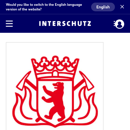
Would you like to switch to the English language
English
version of the website?
Berliner Feuerwehr auf der Interschutz
175 Jahre Zukunft gestalten
Wenn sich 2026 die internationale Feuerwehr- und
Brandschutzbranche in Hannover trifft, ist die Berliner
Feuerwehr mit einem klaren Ziel dabei: Impulse
setzen, den Dialog fördern und gemeinsam die
Zukunft ...
Mehr Infos