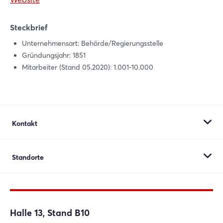
Steckbrief
Unternehmensart: Behörde/Regierungsstelle
Login
Gründungsjahr: 1851
Mitarbeiter (Stand 05.2020): 1.001-10.000
Einloggen
Passwort vergessen?
Kontakt
Berliner Feuerwehr
Noch nicht angemeldet?
Standorte
Voltairestr. 2
Jetzt registrieren
10179 Berlin
Berliner Feuerwehr
Deutschland
Berlin
Halle 13, Stand B10
DE