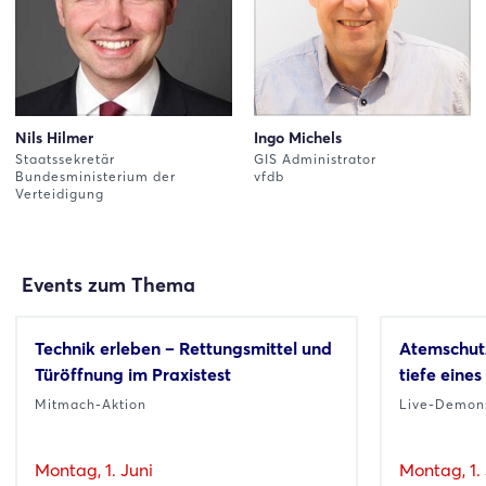
Nils Hilmer
Ingo Michels
Staatssekretär
GIS Administrator
Bundesministerium der
vfdb
Verteidigung
Events zum Thema
Technik erleben – Rettungsmittel und
Atemschutz
Türöffnung im Praxistest
tiefe eine
Mitmach-Aktion
Live-Demons
Montag, 1. Juni
Montag, 1. 