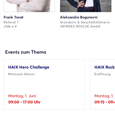
Frank Tonat
Aleksandra Bogunović
Referat 7
Gründerin & Geschäftsführerin
vfdb e.V
VATREKS RESCUE GmbH
Events zum Thema
HAIX Hero Challenge
HAIX Ruck
Mitmach-Aktion
Eröffnung
Montag, 1. Juni
Montag, 1. 
09:00 - 17:00 Uhr
09:15 - 09