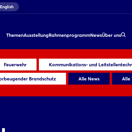
English
Themen
Ausstellung
Rahmenprogramm
News
Über uns
Feuerwehr
Kommunikations- und Leitstellentechn
orbeugender Brandschutz
Alle News
Alle