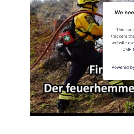
We need
This cont
trackers tha
website own
CMP to
Powered b