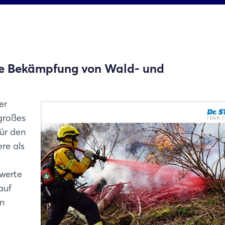
die Bekämpfung von Wald- und
er
 großes
für den
re als
swerte
auf
on