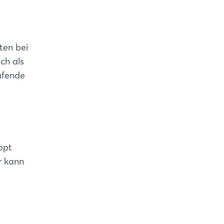
ten bei
ch als
aufende
ppt
r kann