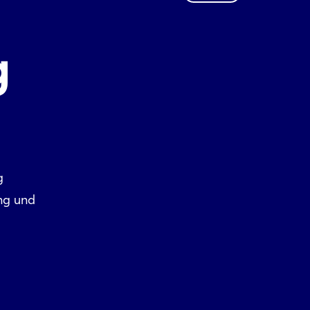
g
g
ung und