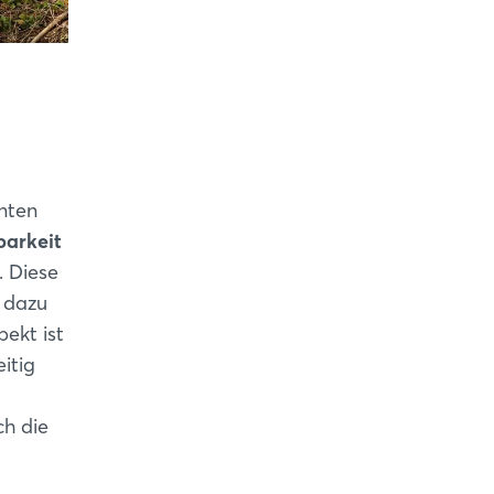
onten
barkeit
. Diese
 dazu
ekt ist
itig
ch die