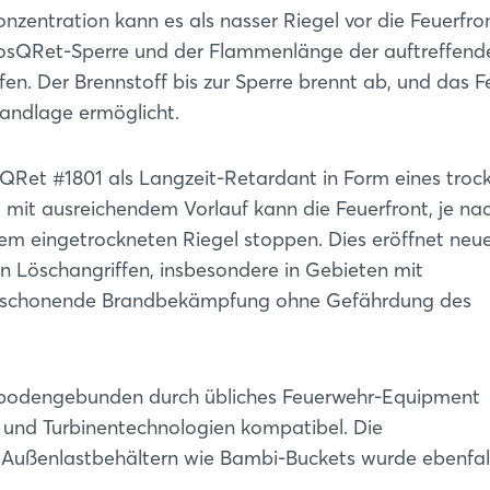
Passwort vergessen?
nzentration kann es als nasser Riegel vor die Feuerfro
BosQRet-Sperre und der Flammenlänge der auftreffend
Noch nicht angemeldet?
ufen. Der Brennstoff bis zur Sperre brennt ab, und das F
Brandlage ermöglicht.
Jetzt registrieren
BosQRet #1801 als Langzeit-Retardant in Form eines tro
g mit ausreichendem Vorlauf kann die Feuerfront, je na
m eingetrockneten Riegel stoppen. Dies eröffnet neu
on Löschangriffen, insbesondere in Gebieten mit
censchonende Brandbekämpfung ohne Gefährdung des
bodengebunden durch übliches Feuerwehr-Equipment
k und Turbinentechnologien kompatibel. Die
it Außenlastbehältern wie Bambi-Buckets wurde ebenfal