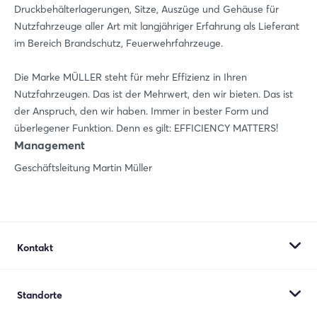
Einloggen
Druckbehälterlagerungen, Sitze, Auszüge und Gehäuse für
Nutzfahrzeuge aller Art mit langjähriger Erfahrung als Lieferant
Passwort vergessen?
im Bereich Brandschutz, Feuerwehrfahrzeuge.
Die Marke MÜLLER steht für mehr Effizienz in Ihren
Noch nicht angemeldet?
Nutzfahrzeugen. Das ist der Mehrwert, den wir bieten. Das ist
der Anspruch, den wir haben. Immer in bester Form und
Jetzt registrieren
überlegener Funktion. Denn es gilt: EFFICIENCY MATTERS!
Management
Geschäftsleitung Martin Müller
Kontakt
Müller Hydraulik GmbH
Standorte
Albring 29