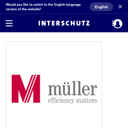
Would you like to switch to the English language
English
version of the website?
01 / 02