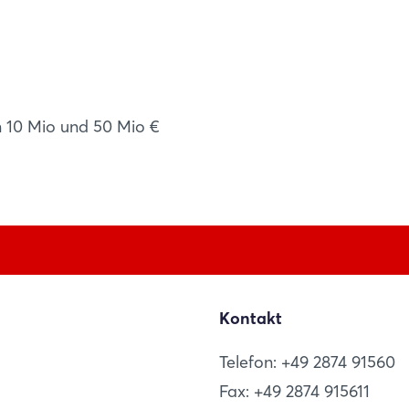
Noch nicht angemeldet?
Jetzt registrieren
n 10 Mio und 50 Mio €
deconta s.a.r.l.
Kontakt
d
Telefon: +49 2874 91560
BISCHWILLER
R
Fax: +49 2874 915611
FR