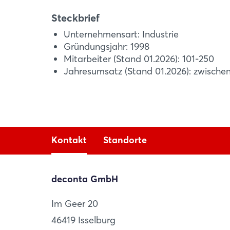
Steckbrief
Unternehmensart: Industrie
Gründungsjahr: 1998
Mitarbeiter (Stand 01.2026): 101-250
Jahresumsatz (Stand 01.2026): zwische
Kontakt
Standorte
deconta GmbH
deconta s.r.l. a s.u.
Im Geer 20
Povegliano Veronese (VR)
46419 Isselburg
IT