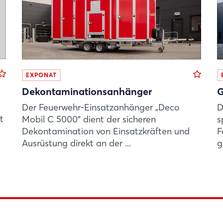
EXPONAT
Dekontaminationsanhänger
G
Der Feuerwehr-Einsatzanhänger „Deco
D
t
Mobil C 5000“ dient der sicheren
s
Dekontamination von Einsatzkräften und
F
Ausrüstung direkt an der ...
g